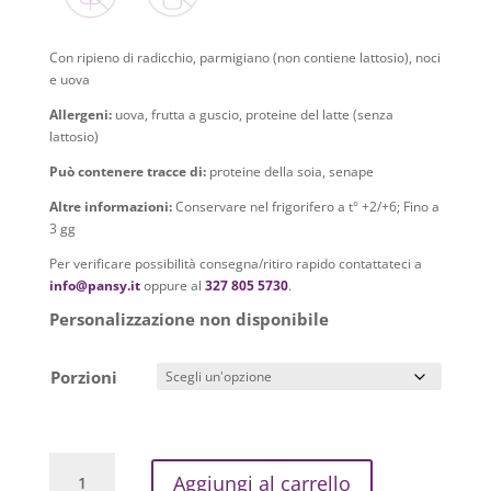
Con ripieno di radicchio, parmigiano (non contiene lattosio), noci
e uova
Allergeni:
uova, frutta a guscio, proteine del latte (senza
lattosio)
Può contenere tracce di:
proteine della soia, senape
Altre informazioni:
Conservare nel frigorifero a t° +2/+6; Fino a
3 gg
Per verificare possibilità consegna/ritiro rapido contattateci a
info@pansy.it
oppure al
327 805 5730
.
Personalizzazione non disponibile
Porzioni
Quiche
Aggiungi al carrello
radicchio